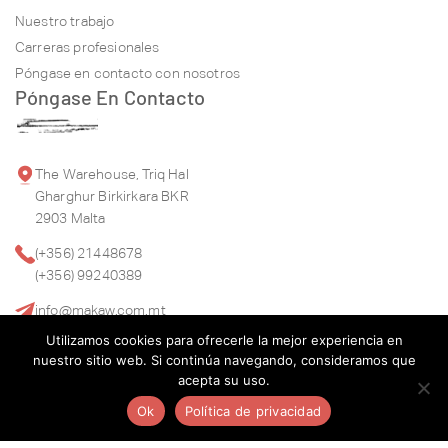
Nuestro trabajo
Carreras profesionales
Póngase en contacto con nosotros
Póngase En Contacto
The Warehouse, Triq Hal
Gharghur Birkirkara BKR
2903 Malta
(+356) 21448678
(+356) 99240389
info@makaw.com.mt
Utilizamos cookies para ofrecerle la mejor experiencia en
nuestro sitio web. Si continúa navegando, consideramos que
acepta su uso.
Ok
Política de privacidad
© 2026.
Makaw
.
Política de privacidad
Condiciones generales