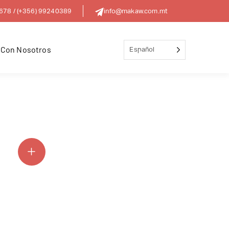
8678
/
(+356) 99240389
info@makaw.com.mt
 Con Nosotros
Español