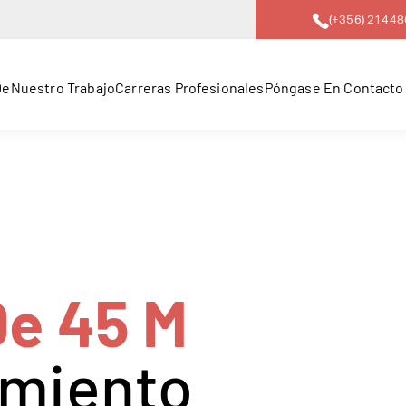
(+356) 2144
De
Nuestro Trabajo
Carreras Profesionales
Póngase En Contacto
De 45 M
amiento