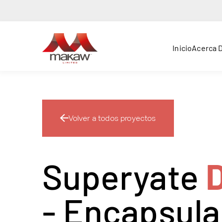
Inicio
Acerca 
Volver a todos proyectos
Superyate
- Encapsul