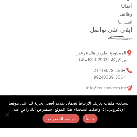
أعمالنا
وظائف
اتصل بنا
ابقى على تواصل
المستودع، طريق هال غرغور
بيركيركارا BKR 2903 مالطا
(+356) 21448678
(+356) 99240389
info@makaw.com.mt
نستخدم ملفات تعريف الارتباط لضمان تقديم أفضل تجربة لك على موقعنا
الإلكتروني. إذا واصلت استخدام هذا الموقع، سنفترض أنك راضٍ عنه.
حسناً
سياسة الخصوصية
© 2026.
ماكاو
.
سياسة الخصوصية
الشروط والأحكام
يعمل بواسطة